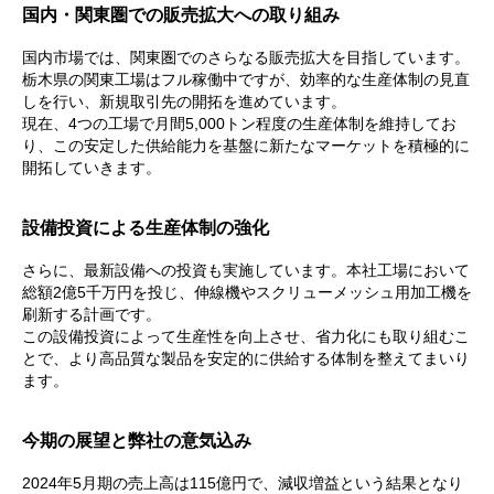
国内・関東圏での販売拡大への取り組み
国内市場では、関東圏でのさらなる販売拡大を目指しています。
栃木県の関東工場はフル稼働中ですが、効率的な生産体制の見直
しを行い、新規取引先の開拓を進めています。
現在、4つの工場で月間5,000トン程度の生産体制を維持してお
り、この安定した供給能力を基盤に新たなマーケットを積極的に
開拓していきます。
設備投資による生産体制の強化
さらに、最新設備への投資も実施しています。本社工場において
総額2億5千万円を投じ、伸線機やスクリューメッシュ用加工機を
刷新する計画です。
この設備投資によって生産性を向上させ、省力化にも取り組むこ
とで、より高品質な製品を安定的に供給する体制を整えてまいり
ます。
今期の展望と弊社の意気込み
2024年5月期の売上高は115億円で、減収増益という結果となり