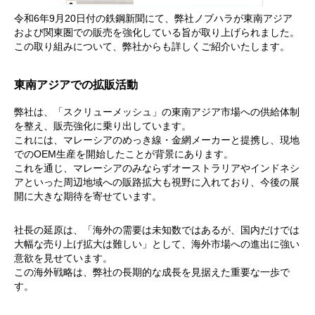
令和6年9月20日付の鉄鋼新聞にて、弊社ノブハラが東南アジア
および関東圏での販売を強化している旨が取り上げられました。
この取り組みについて、弊社からも詳しくご紹介いたします。
東南アジアでの拡販活動
弊社は、「スクリューメッシュ」の東南アジア市場への供給体制
を整え、販売強化に乗り出しています。
これには、マレーシアのめっき線・金網メーカーと提携し、現地
でのOEM生産を開始したことが背景にあります。
これを通じ、マレーシアのみならずオーストラリアやインドネシ
アといった周辺地域への販路拡大も視野に入れており、今後の展
開に大きな期待を寄せています。
社長の延原は、「海外の需要は未知数ではあるが、国内だけでは
大幅な売り上げ拡大は難しい」として、海外市場への進出に強い
意欲を見せています。
この海外戦略は、弊社の長期的な成長を見据えた重要な一歩で
す。