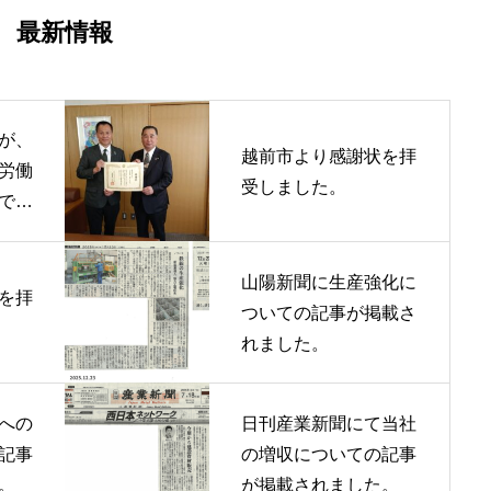
最新情報
が、
越前市より感謝状を拝
労働
受しました。
で紹
山陽新聞に生産強化に
を拝
ついての記事が掲載さ
れました。
への
日刊産業新聞にて当社
記事
の増収についての記事
。
が掲載されました。